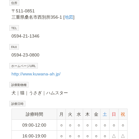
住所
〒511-0851
三重県桑名市西別所356-1 [
地図
]
TEL
0594-21-1346
FAX
0594-23-0800
ホームページURL
http://www.kuwana-ah.jp/
診療動物種
犬
猫
うさぎ
ハムスター
診療日時
診療時間
月
火
水
木
金
土
日
祝
09:00-12:00
○
○
○
○
○
○
○
○
16:00-19:00
○
○
○
○
○
○
△
△