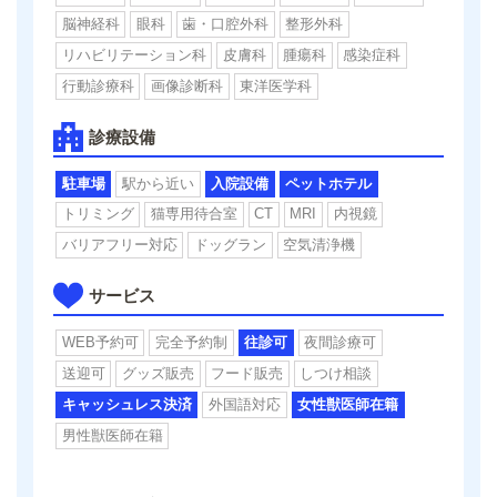
脳神経科
眼科
歯・口腔外科
整形外科
リハビリテーション科
皮膚科
腫瘍科
感染症科
行動診療科
画像診断科
東洋医学科
診療設備
駐車場
駅から近い
入院設備
ペットホテル
トリミング
猫専用待合室
CT
MRI
内視鏡
バリアフリー対応
ドッグラン
空気清浄機
サービス
WEB予約可
完全予約制
往診可
夜間診療可
送迎可
グッズ販売
フード販売
しつけ相談
キャッシュレス決済
外国語対応
女性獣医師在籍
男性獣医師在籍