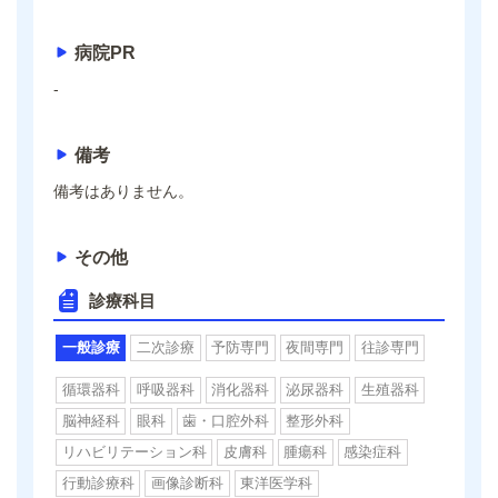
病院PR
-
備考
備考はありません。
その他
診療科目
一般診療
二次診療
予防専門
夜間専門
往診専門
循環器科
呼吸器科
消化器科
泌尿器科
生殖器科
脳神経科
眼科
歯・口腔外科
整形外科
リハビリテーション科
皮膚科
腫瘍科
感染症科
行動診療科
画像診断科
東洋医学科