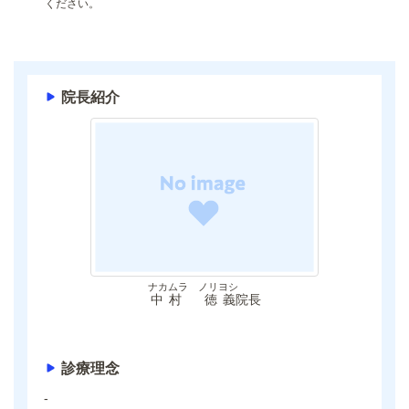
ください。
院長紹介
ナカムラ ノリヨシ
中村 徳義
院長
診療理念
-