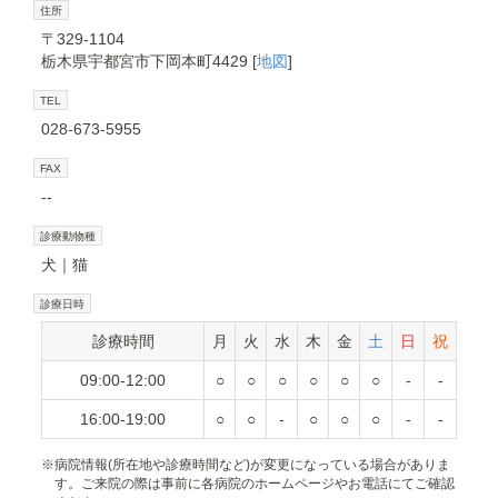
住所
〒329-1104
栃木県宇都宮市下岡本町4429 [
地図
]
TEL
028-673-5955
FAX
--
診療動物種
犬
猫
診療日時
診療時間
月
火
水
木
金
土
日
祝
09:00-12:00
○
○
○
○
○
○
-
-
16:00-19:00
○
○
-
○
○
○
-
-
※
病院情報(所在地や診療時間など)が変更になっている場合がありま
す。ご来院の際は事前に各病院のホームページやお電話にてご確認