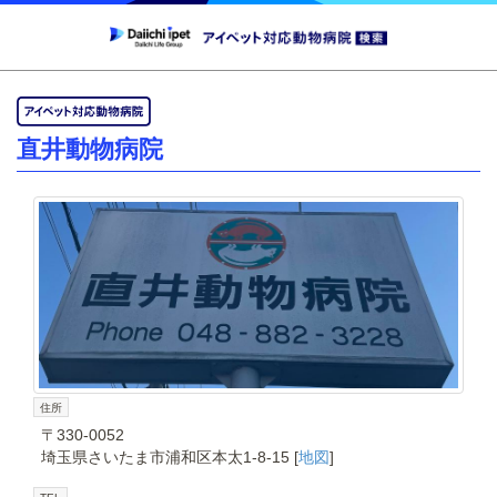
直井動物病院
住所
〒330-0052
埼玉県さいたま市浦和区本太1-8-15 [
地図
]
TEL