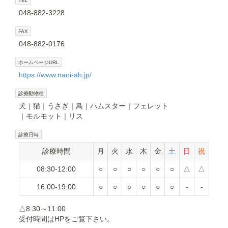
048-882-3228
FAX
048-882-0176
ホームページURL
https://www.naoi-ah.jp/
診療動物種
犬
猫
うさぎ
鳥
ハムスター
フェレット
モルモット
リス
診療日時
診療時間
月
火
水
木
金
土
日
祝
08:30-12:00
○
○
○
○
○
○
△
△
16:00-19:00
○
○
○
○
○
○
-
-
△8:30～11:00
受付時間はHPをご覧下さい。