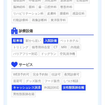
循環器科
呼吸器科
消化器科
泌尿器科
生殖器科
脳神経科
眼科
歯・口腔外科
整形外科
リハビリテーション科
皮膚科
腫瘍科
感染症科
行動診療科
画像診断科
東洋医学科
診療設備
駐車場
駅から近い
入院設備
ペットホテル
トリミング
猫専用待合室
CT
MRI
内視鏡
バリアフリー対応
ドッグラン
空気清浄機
サービス
WEB予約可
完全予約制
往診可
夜間診療可
送迎可
グッズ販売
フード販売
しつけ相談
キャッシュレス決済
外国語対応
女性獣医師在籍
男性獣医師在籍