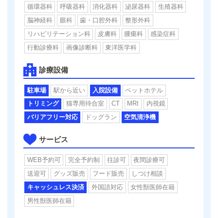
循環器科
呼吸器科
消化器科
泌尿器科
生殖器科
脳神経科
眼科
歯・口腔外科
整形外科
リハビリテーション科
皮膚科
腫瘍科
感染症科
行動診療科
画像診断科
東洋医学科
診療設備
駐車場
駅から近い
入院設備
ペットホテル
トリミング
猫専用待合室
CT
MRI
内視鏡
バリアフリー対応
ドッグラン
空気清浄機
サービス
WEB予約可
完全予約制
往診可
夜間診療可
送迎可
グッズ販売
フード販売
しつけ相談
キャッシュレス決済
外国語対応
女性獣医師在籍
男性獣医師在籍