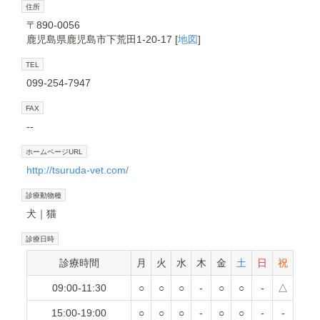
住所
〒890-0056
鹿児島県鹿児島市下荒田1-20-17 [
地図
]
TEL
099-254-7947
FAX
--
ホームページURL
http://tsuruda-vet.com/
診療動物種
犬
猫
診療日時
診療時間
月
火
水
木
金
土
日
祝
09:00-11:30
○
○
○
-
○
○
-
△
15:00-19:00
○
○
○
-
○
○
-
-