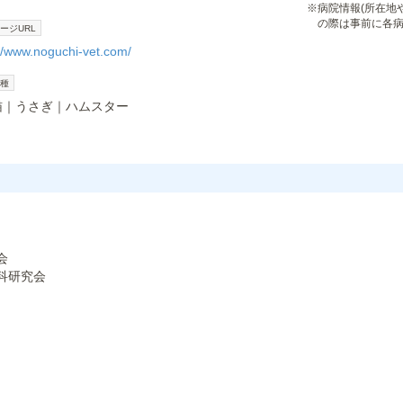
※
病院情報(所在地
の際は事前に各
ージURL
://www.noguchi-vet.com/
種
猫
うさぎ
ハムスター
会
科研究会