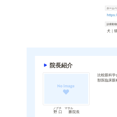
ホームペ
https
診療動物
犬
院長紹介
比較眼科学
獣医臨床眼
ノグチ マサル
野口 勝
院長