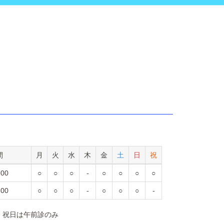
間
月
火
水
木
金
土
日
祝
:00
○
○
○
-
○
○
○
○
:00
○
○
○
-
○
○
○
-
、祝日は午前診のみ