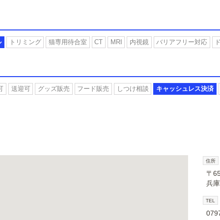
ル
トリミング
猫専用待合室
CT
MRI
内視鏡
バリアフリー対応
可
送迎可
グッズ販売
フード販売
しつけ相談
キャッシュレス決済
住所
〒65
兵庫
TEL
079