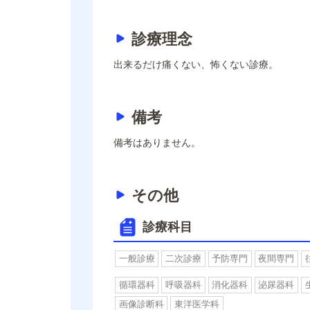
診療理念
出来るだけ痛くない、怖くない診療。
備考
備考はありません。
その他
診療科目
一般診療
二次診療
予防専門
夜間専門
循環器科
呼吸器科
消化器科
泌尿器科
画像診断科
東洋医学科