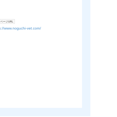
ページURL
s://www.noguchi-vet.com/