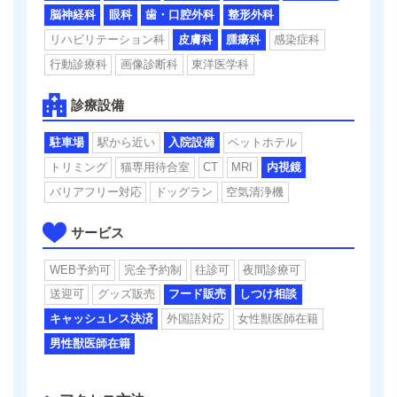
脳神経科
眼科
歯・口腔外科
整形外科
リハビリテーション科
皮膚科
腫瘍科
感染症科
行動診療科
画像診断科
東洋医学科
診療設備
駐車場
駅から近い
入院設備
ペットホテル
トリミング
猫専用待合室
CT
MRI
内視鏡
バリアフリー対応
ドッグラン
空気清浄機
サービス
WEB予約可
完全予約制
往診可
夜間診療可
送迎可
グッズ販売
フード販売
しつけ相談
キャッシュレス決済
外国語対応
女性獣医師在籍
男性獣医師在籍