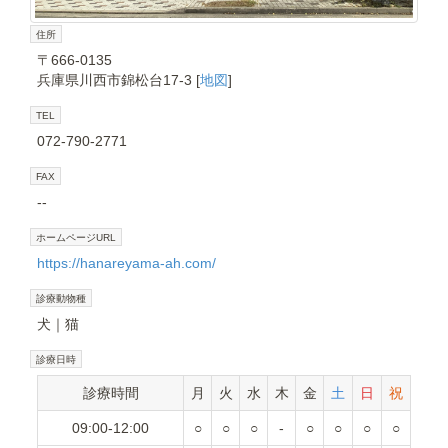
住所
〒666-0135
兵庫県川西市錦松台17-3 [
地図
]
TEL
072-790-2771
FAX
--
ホームページURL
https://hanareyama-ah.com/
診療動物種
犬
猫
診療日時
診療時間
月
火
水
木
金
土
日
祝
09:00-12:00
○
○
○
-
○
○
○
○