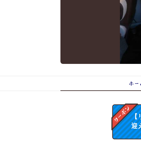
ホー
【
迎