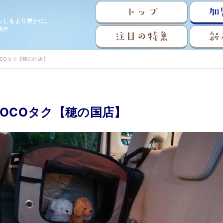
トップ
加
らしをより豊かに。
紹介
注目の特集
新
COタク【穂の国店】
OCOタク【穂の国店】