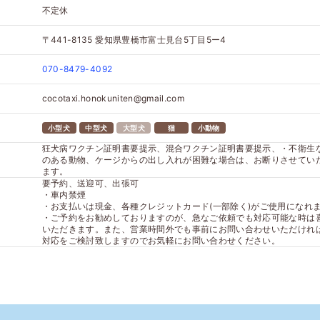
不定休
〒441-8135
愛知県豊橋市富士見台5丁目5ー4
070-8479-4092
cocotaxi.honokuniten@gmail.com
小型犬
中型犬
大型犬
猫
小動物
狂犬病ワクチン証明書要提示、混合ワクチン証明書要提示、・不衛生
のある動物、ケージからの出し入れが困難な場合は、お断りさせてい
ます。
要予約、送迎可、出張可
・車内禁煙
・お支払いは現金、各種クレジットカード(一部除く)がご使用になれ
・ご予約をお勧めしておりますのが、急なご依頼でも対応可能な時は
いただきます。また、営業時間外でも事前にお問い合わせいただけれ
対応をご検討致しますのでお気軽にお問い合わせください。