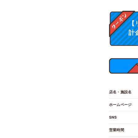
【
計
店名・
施設名
ホーム
ページ
SNS
営業時間