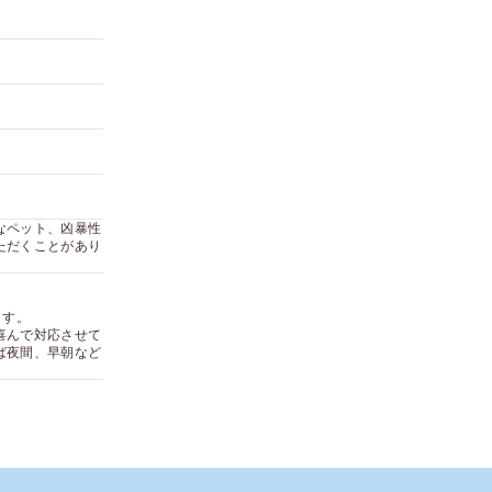
なペット、凶暴性
ただくことがあり
ます。
喜んで対応させて
ば夜間、早朝など