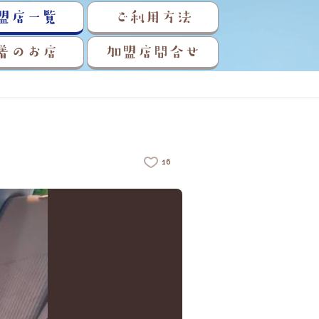
盟店一覧
ご利用方法
着のお店
加盟店問合せ
16