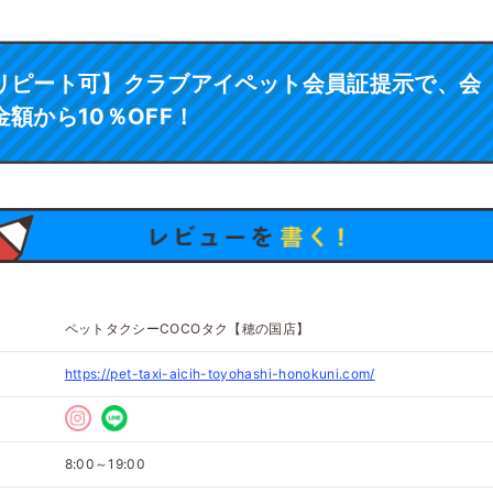
リピート可】クラブアイペット会員証提示で、会
金額から10％OFF！
ペットタクシーCOCOタク【穂の国店】
https://pet-taxi-aicih-toyohashi-honokuni.com/
8:00～19:00