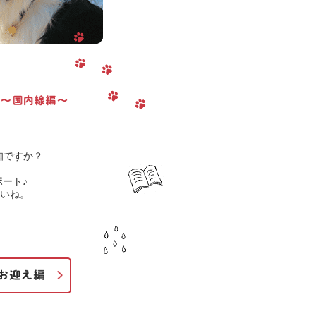
知ですか？
ート♪
いね。