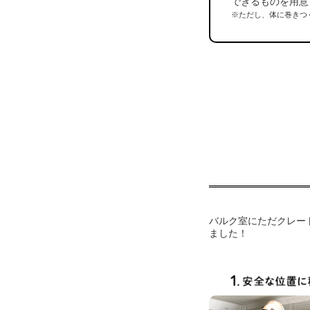
できるものを用意
※ただし、体に巻きつ
バルク室にただクレー
ました！