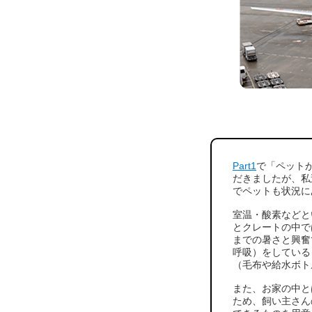
Part1
で「ペット
だきましたが、私
でペットも状況に
室温・酸素などと
とクレートの中で
までの暑さと興奮
呼吸）をしている
（毛布や給水ボト
また、お家の中と
ため、飼い主さん