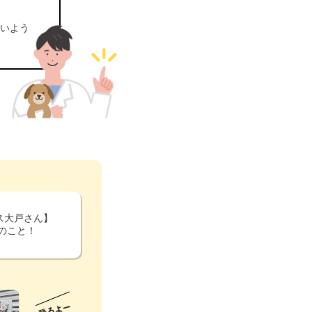
ないよう
ス大戸さん】
のこと！