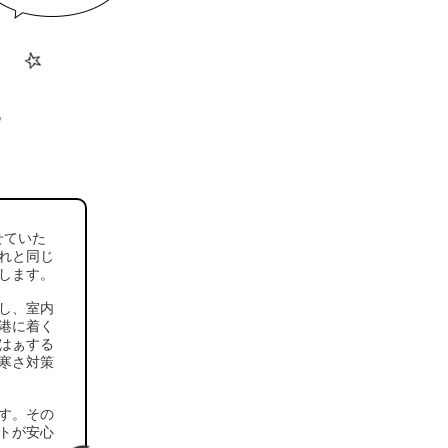
せていた
れと同じ
します。
し、室内
港に着く
はぁする
寒さ対策
す。その
トが安心