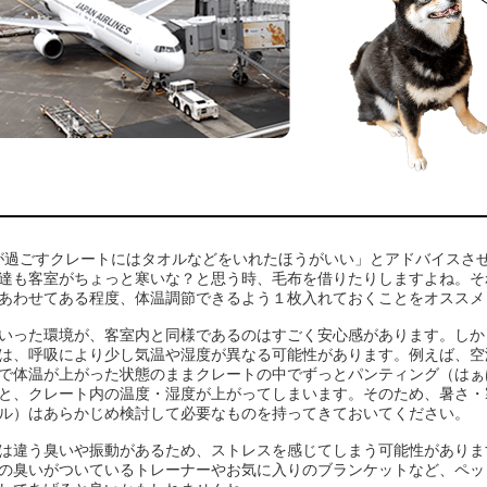
が過ごすクレートにはタオルなどをいれたほうがいい」とアドバイスさ
達も客室がちょっと寒いな？と思う時、毛布を借りたりしますよね。そ
あわせてある程度、体温調節できるよう１枚入れておくことをオススメ
いった環境が、客室内と同様であるのはすごく安心感があります。しか
は、呼吸により少し気温や湿度が異なる可能性があります。例えば、空
で体温が上がった状態のままクレートの中でずっとパンティング（はぁ
と、クレート内の温度・湿度が上がってしまいます。そのため、暑さ・
ル）はあらかじめ検討して必要なものを持ってきておいてください。
は違う臭いや振動があるため、ストレスを感じてしまう可能性がありま
の臭いがついているトレーナーやお気に入りのブランケットなど、ペッ