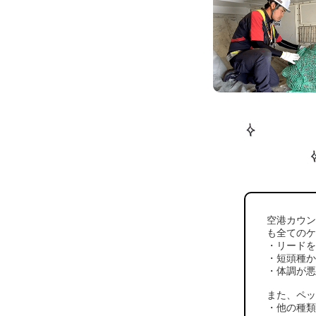
空港カウ
も全ての
リード
短頭種
体調が
また、ペ
他の種